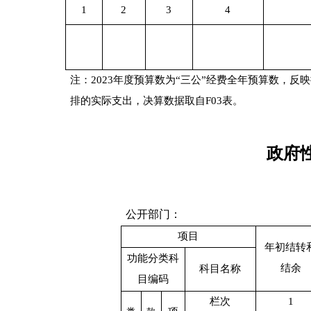
1
2
3
4
注：
202
3
年
度预算数为“三公”经费
全年
预算数，
反映
排的实际支出，
决算
数据取自
F03
表。
政府
公开部门：
项目
年初结转
功能分类科
结余
科目名称
目编码
栏次
1