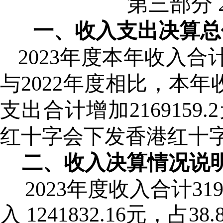
第三部分
一、收入支出决算总
202
3
年
度
本年
收入
合
与
202
2
年
度
相比，
本年
支出
合
计增加
2169159.2
红十字会下发香港红十
二、收入决算情况说
202
3
年
度
收入合计
319
入
1241832.16
元，占
38.