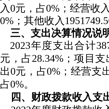
入
0
元，占
0
%
；经营收
0
%
；其他收入
1951749.5
三、支出决算情况说
202
3
年
度支出合计
38
元，占
28.34
%；项目支
出
0
元，占
0
%；经营支
占
0
%。
四、财政拨款收入支