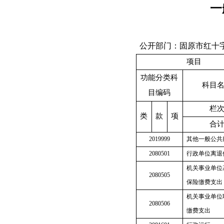
一
公开部门：
固原市红十
项目
功能分类科
科目
目编码
栏
类
款
项
合
2019999
其他一般公共
2080501
行政单位离退
机关事业单位
2080505
保险缴费支出
机关事业单位
2080506
缴费支出