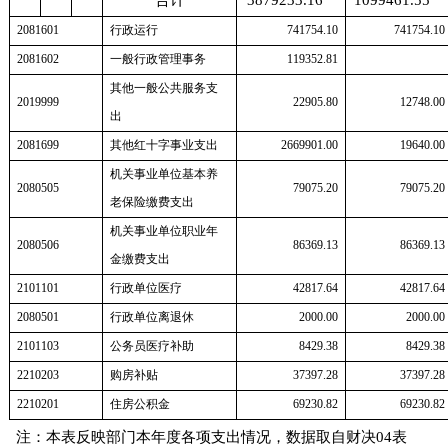
合计
3879233.16
1099461.55
2081601
行政运行
741754.10
741754.10
2081602
一般行政管理事务
119352.81
其他一般公共服务支
2019999
22905.80
12748.00
出
2081699
其他红十字事业支出
2669901.00
19640.00
机关事业单位基本养
2080505
79075.20
79075.20
老保险缴费支出
机关事业单位职业年
2080506
86369.13
86369.13
金缴费支出
2101101
行政单位医疗
42817.64
42817.64
2080501
行政单位离退休
2000.00
2000.00
2101103
公务员医疗补助
8429.38
8429.38
2210203
购房补贴
37397.28
37397.28
2210201
住房公积金
69230.82
69230.82
注：本表反映部门本年度各项支出情况，数据取自财决04表