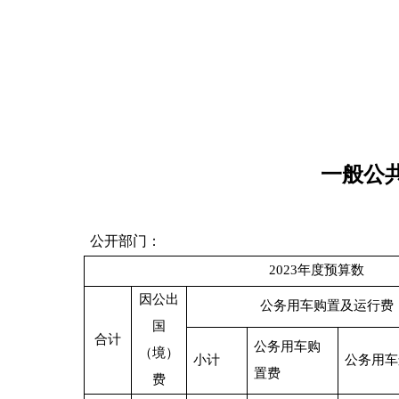
一般公
公开部门：
202
3
年
度预算数
因
公出
公务用车购置及运行费
国
合计
公务用车购
（境）
小计
公务用车
置费
费