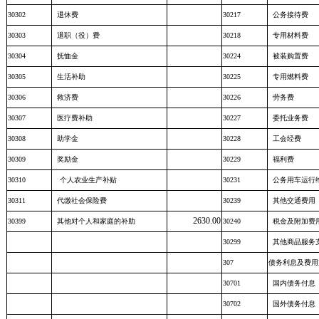
30302
退休费
30217
公务接待费
30303
退职（役）费
30218
专用材料费
30304
抚恤金
30224
被装购置费
30305
生活补助
30225
专用燃料费
30306
救济费
30226
劳务费
30307
医疗费补助
30227
委托业务费
30308
助学金
30228
工会经费
30309
奖励金
30229
福利费
30310
个人农业生产补贴
30231
公务用车运行
30311
代缴社会保险费
30239
其他交通费用
2630.00
30399
其他对个人和家庭的补助
30240
税金及附加费
30299
其他商品服务
307
债务利息及费用
30701
国内债务付息
30702
国外债务付息