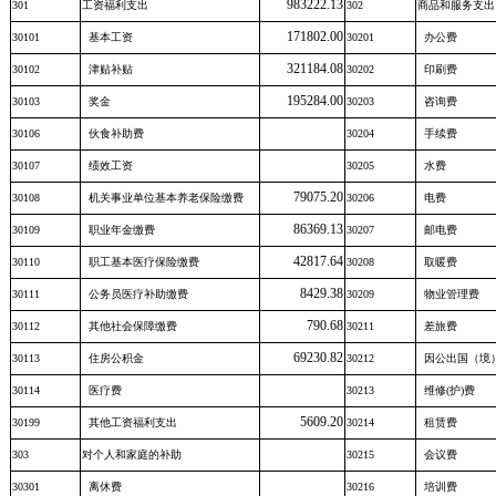
983222.13
301
工资福利支出
302
商品和服务支出
171802.00
30101
基本工资
30201
办公费
321184.08
30102
津贴补贴
30202
印刷费
195284.00
30103
奖金
30203
咨询费
30106
伙食补助费
30204
手续费
30107
绩效工资
30205
水费
79075.20
30108
机关事业单位基本养老保险缴费
30206
电费
86369.13
30109
职业年金缴费
30207
邮电费
42817.64
30110
职工基本医疗保险缴费
30208
取暖费
8429.38
30111
公务员医疗补助缴费
30209
物业管理费
790.68
30112
其他社会保障缴费
30211
差旅费
69230.82
30113
住房公积金
30212
因公出国（境
30114
医疗费
30213
维修(护)费
5609.20
30199
其他工资福利支出
30214
租赁费
303
对个人和家庭的补助
30215
会议费
30301
离休费
30216
培训费