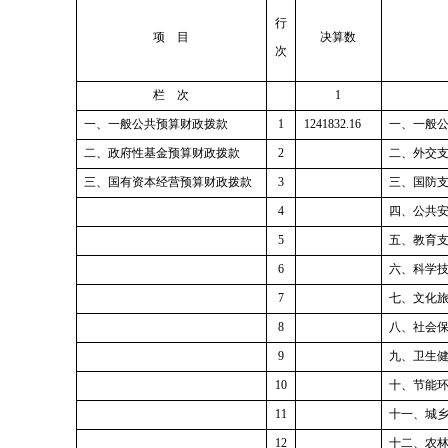
行
项 目
决算数
次
栏 次
1
一、一般公共预算财政拨款
1
1241832.16
一、一般
二、政府性基金预算财政拨款
2
二、外交
三、国有资本经营预算财政拨款
3
三、国防
4
四、公共
5
五、教育
6
六、科学
7
七、文化
8
八、社会
9
九、
卫生
10
十、节能
11
十一、城
12
十二、农